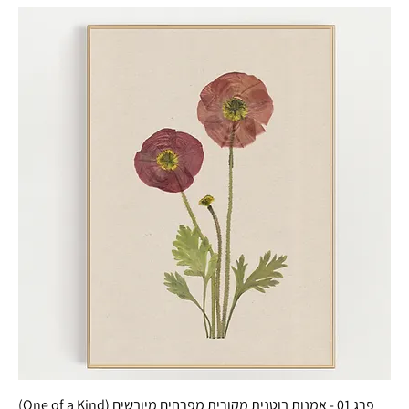
פרג 01 - אמנות בוטנית מקורית מפרחים מיובשים (One of a Kind)