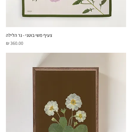
צעיף משי בוטני - נר הלילה
מחיר