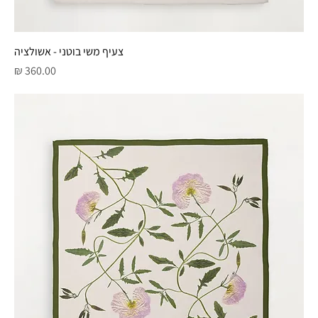
צעיף משי בוטני - אשולציה
מחיר