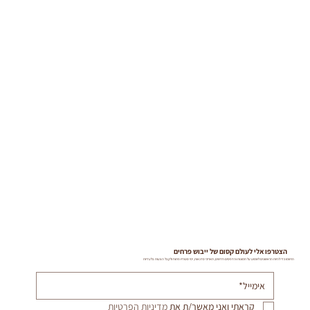
הצטרפו אלי לעולם קסום של ייבוש פרחים
הרשמו כדי להיות הראשונים לשמוע על תמונות והדפסים חדשים, תאריכי סדנאות, ימי סטודיו פתוח ולקבל הצעות בלעדיות
קראתי ואני מאשר/ת את 
מדיניות הפרטיות